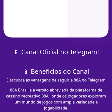
📱 Canal Oficial no Telegram!
📱 Benefícios do Canal
Descubra as vantagens de seguir a 88A no Telegram
88A Brasil é a versão abreviada da plataforma de
cassino recreativo 88A , onde os jogadores exploram
um mundo de jogos com ampla variedade e
jogabilidade.