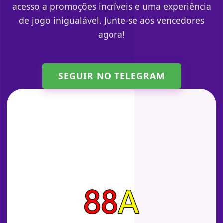
acesso a promoções incríveis e uma experiência
de jogo inigualável. Junte-se aos vencedores
agora!
SEGUIR NO TELEGRAM