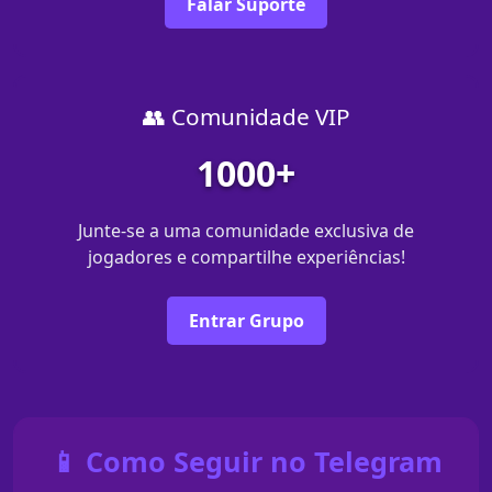
Falar Suporte
👥 Comunidade VIP
1000+
Junte-se a uma comunidade exclusiva de
jogadores e compartilhe experiências!
Entrar Grupo
📱 Como Seguir no Telegram