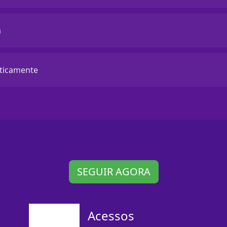
a
aticamente
SEGUIR AGORA
Acessos