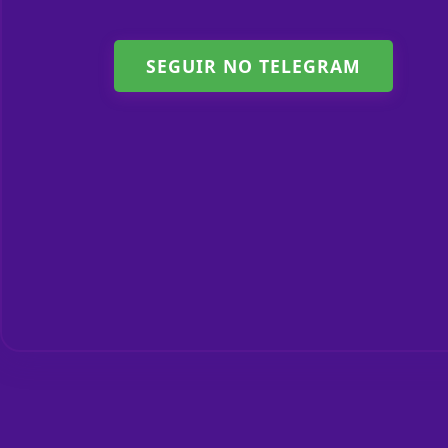
SEGUIR NO TELEGRAM