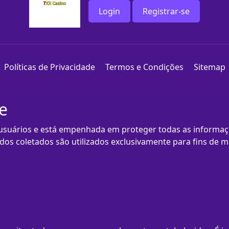
Login
Registrar-se
Políticas de Privacidade
Termos e Condições
Sitemap
de
s usuários e está empenhada em proteger todas as informaç
os coletados são utilizados exclusivamente para fins de m