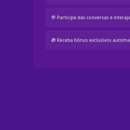
💬 Participe das conversas e interaj
🎁 Receba bônus exclusivos autom