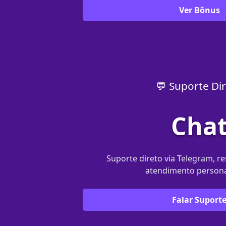
Ver Bônus
💬 Suporte Di
Cha
Suporte direto via Telegram, r
atendimento persona
Falar Suport