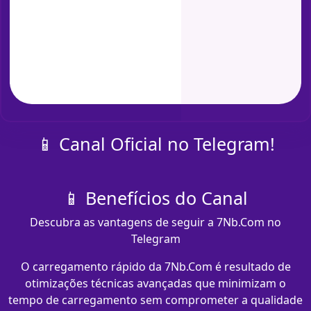
📱 Canal Oficial no Telegram!
📱 Benefícios do Canal
Descubra as vantagens de seguir a 7Nb.Com no
Telegram
O carregamento rápido da 7Nb.Com é resultado de
otimizações técnicas avançadas que minimizam o
tempo de carregamento sem comprometer a qualidade