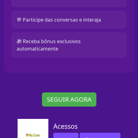
💬 Participe das conversas e interaja
🎁 Receba bônus exclusivos
automaticamente
SEGUIR AGORA
Acessos