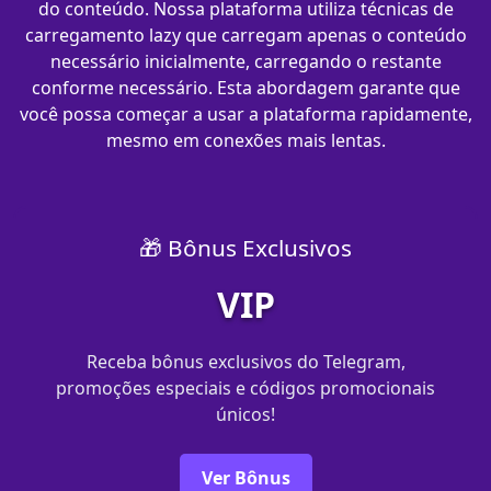
do conteúdo. Nossa plataforma utiliza técnicas de
carregamento lazy que carregam apenas o conteúdo
necessário inicialmente, carregando o restante
conforme necessário. Esta abordagem garante que
você possa começar a usar a plataforma rapidamente,
mesmo em conexões mais lentas.
🎁 Bônus Exclusivos
VIP
Receba bônus exclusivos do Telegram,
promoções especiais e códigos promocionais
únicos!
Ver Bônus