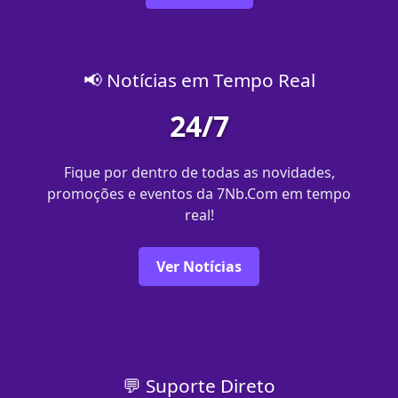
📢 Notícias em Tempo Real
24/7
Fique por dentro de todas as novidades,
promoções e eventos da 7Nb.Com em tempo
real!
Ver Notícias
💬 Suporte Direto