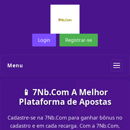
Login
Registrar-se
Menu
📱 7Nb.Com A Melhor
Plataforma de Apostas
Cadastre-se na 7Nb.Com para ganhar bônus no
cadastro e em cada recarga. Com a 7Nb.Com,