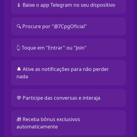
📱 Baixe o app Telegram no seu dispositivo
🔍 Procure por "@7CpgOficial"
👆 Toque em "Entrar" ou "Join"
🔔 Ative as notificações para não perder
nada
💬 Participe das conversas e interaja
🎁 Receba bônus exclusivos
automaticamente