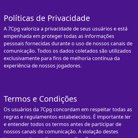
Políticas de Privacidade
A 7Cpg valoriza a privacidade de seus usuários e está
empenhada em proteger todas as informações
pessoais fornecidas durante o uso de nossos canais de
comunicação. Todos os dados coletados são utilizados
exclusivamente para fins de melhoria contínua da
experiência de nossos jogadores.
Termos e Condições
Os usuários da 7Cpg concordam em respeitar todas as
regras e regulamentos estabelecidos. É importante ler
e entender todos os termos antes de participar de
nossos canais de comunicação. A violação destes