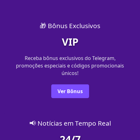
🎁 Bônus Exclusivos
VIP
Receba bônus exclusivos do Telegram,
promoções especiais e códigos promocionais
únicos!
Ver Bônus
📢 Notícias em Tempo Real
24/7