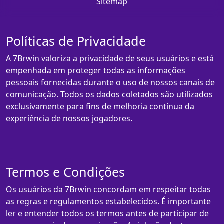
Sitemap
Políticas de Privacidade
A 7Brwin valoriza a privacidade de seus usuários e está
empenhada em proteger todas as informações
pessoais fornecidas durante o uso de nossos canais de
comunicação. Todos os dados coletados são utilizados
exclusivamente para fins de melhoria contínua da
experiência de nossos jogadores.
Termos e Condições
Os usuários da 7Brwin concordam em respeitar todas
as regras e regulamentos estabelecidos. É importante
ler e entender todos os termos antes de participar de