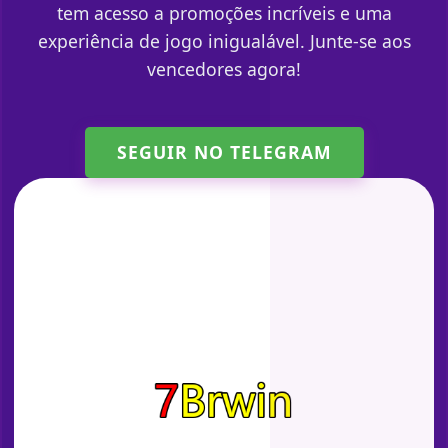
tem acesso a promoções incríveis e uma
experiência de jogo inigualável. Junte-se aos
vencedores agora!
SEGUIR NO TELEGRAM