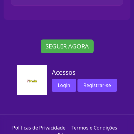
SEGUIR AGORA
Acessos
Login
Registrar-se
Políticas de Privacidade
Termos e Condições