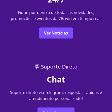
Fique por dentro de todas as novidades,
promoções e eventos da 7Brwin em tempo real!
Ver Notícias
💬 Suporte Direto
Chat
Suporte direto via Telegram, respostas rápidas e
atendimento personalizado!