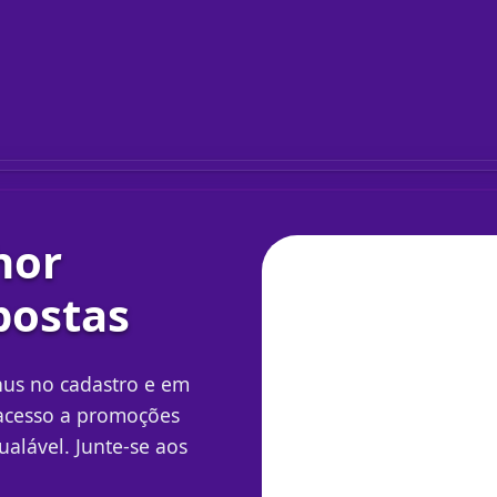
hor
postas
us no cadastro e em
acesso a promoções
ualável. Junte-se aos