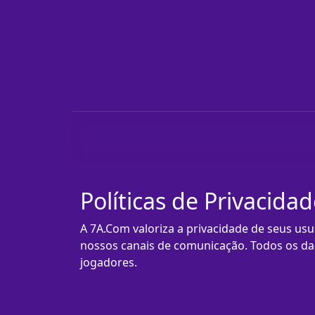
Políticas de Privacida
A 7A.Com valoriza a privacidade de seus us
nossos canais de comunicação. Todos os dad
jogadores.