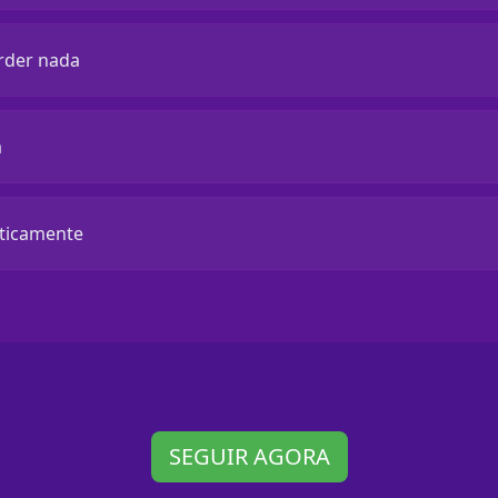
erder nada
a
aticamente
SEGUIR AGORA