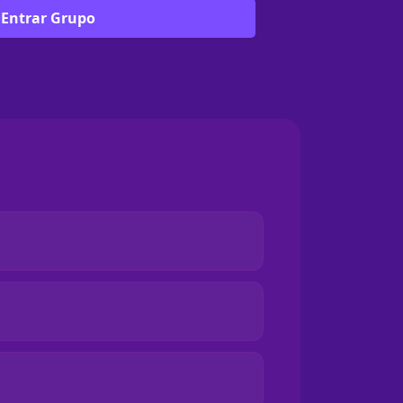
Entrar Grupo