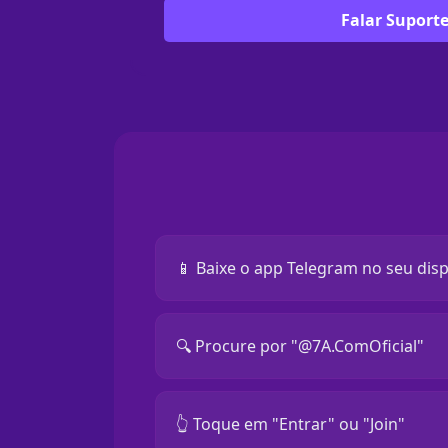
Falar Suport
📱 Baixe o app Telegram no seu disp
🔍 Procure por "@7A.ComOficial"
👆 Toque em "Entrar" ou "Join"