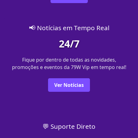
📢 Notícias em Tempo Real
24/7
Fique por dentro de todas as novidades,
promoções e eventos da 79W Vip em tempo real!
Ver Notícias
💬 Suporte Direto