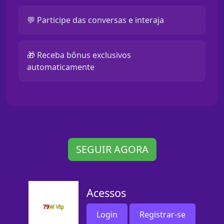
💬 Participe das conversas e interaja
🎁 Receba bônus exclusivos
automaticamente
SEGUIR AGORA
Acessos
Login
Registrar-se