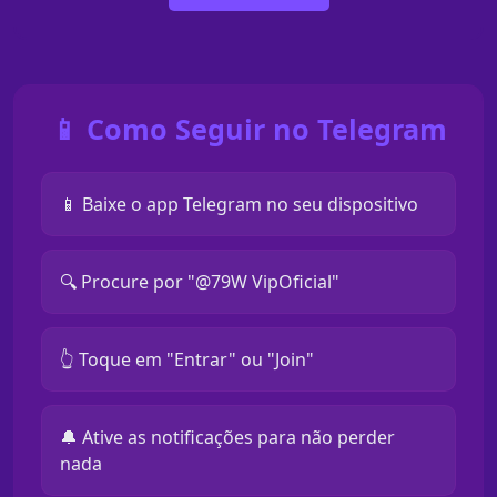
📱 Como Seguir no Telegram
📱 Baixe o app Telegram no seu dispositivo
🔍 Procure por "@79W VipOficial"
👆 Toque em "Entrar" ou "Join"
🔔 Ative as notificações para não perder
nada