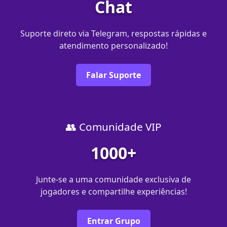
Chat
Suporte direto via Telegram, respostas rápidas e
atendimento personalizado!
Falar Suporte
👥 Comunidade VIP
1000+
Junte-se a uma comunidade exclusiva de
jogadores e compartilhe experiências!
Entrar Grupo