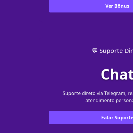
Ver Bônus
💬 Suporte Di
Cha
Suporte direto via Telegram, r
atendimento persona
Falar Suport