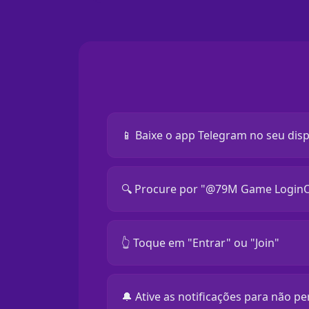
📱 Baixe o app Telegram no seu disp
🔍 Procure por "@79M Game LoginOf
👆 Toque em "Entrar" ou "Join"
🔔 Ative as notificações para não p