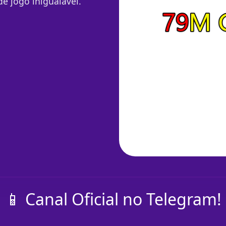
e jogo inigualável.
📱 Canal Oficial no Telegram!