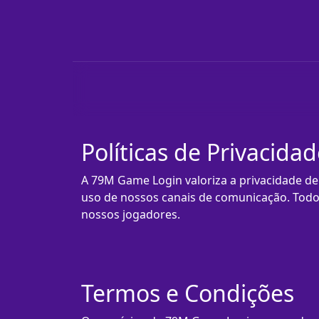
Políticas de Privacida
A 79M Game Login valoriza a privacidade d
uso de nossos canais de comunicação. Todos
nossos jogadores.
Termos e Condições