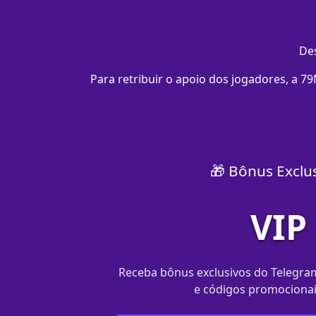
De
Para retribuir o apoio dos jogadores, a 
🎁 Bônus Exclu
VIP
Receba bônus exclusivos do Telegra
e códigos promocionai