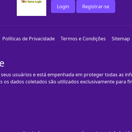
Login
Registrar-se
Políticas de Privacidade
Termos e Condições
Sitemap
de
e seus usuários e está empenhada em proteger todas as in
 os dados coletados são utilizados exclusivamente para fi