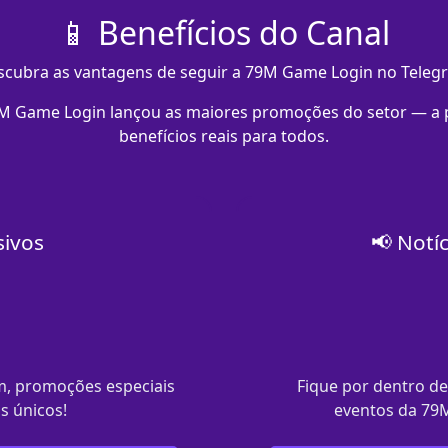
📱 Benefícios do Canal
scubra as vantagens de seguir a 79M Game Login no Teleg
79M Game Login lançou as maiores promoções do setor — a
benefícios reais para todos.
sivos
📢 Notí
m, promoções especiais
Fique por dentro d
s únicos!
eventos da 79