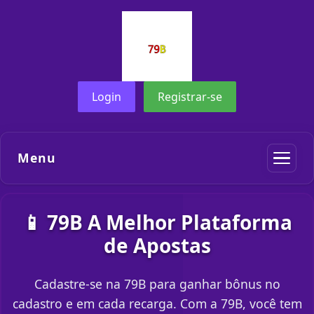
Login
Registrar-se
Menu
📱 79B A Melhor Plataforma
de Apostas
Cadastre-se na 79B para ganhar bônus no
cadastro e em cada recarga. Com a 79B, você tem