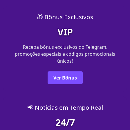
🎁 Bônus Exclusivos
VIP
Receba bônus exclusivos do Telegram,
promoções especiais e códigos promocionais
únicos!
Ver Bônus
📢 Notícias em Tempo Real
24/7