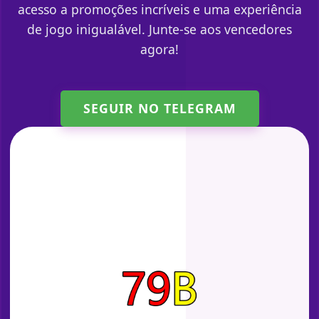
acesso a promoções incríveis e uma experiência
de jogo inigualável. Junte-se aos vencedores
agora!
SEGUIR NO TELEGRAM