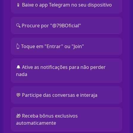
📱 Baixe o app Telegram no seu dispositivo
🔍 Procure por "@79BOficial"
👆 Toque em "Entrar" ou "Join"
🔔 Ative as notificações para não perder
nada
💬 Participe das conversas e interaja
🎁 Receba bônus exclusivos
automaticamente