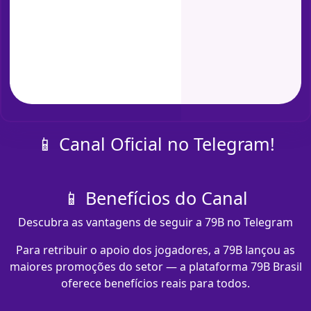
📱 Canal Oficial no Telegram!
📱 Benefícios do Canal
Descubra as vantagens de seguir a 79B no Telegram
Para retribuir o apoio dos jogadores, a 79B lançou as
maiores promoções do setor — a plataforma 79B Brasil
oferece benefícios reais para todos.