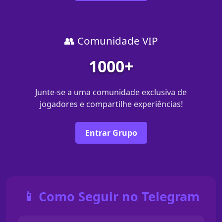
👥 Comunidade VIP
1000+
Junte-se a uma comunidade exclusiva de
jogadores e compartilhe experiências!
Entrar Grupo
📱 Como Seguir no Telegram