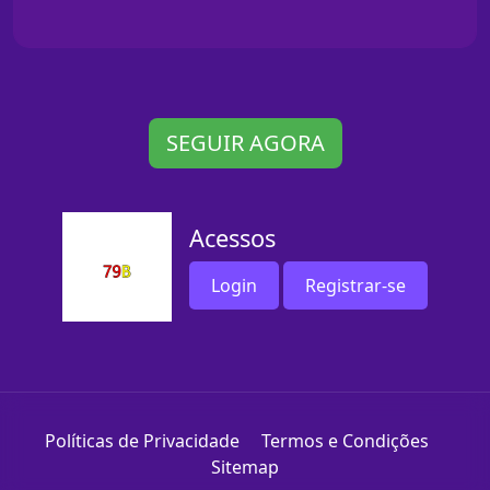
SEGUIR AGORA
Acessos
Login
Registrar-se
Políticas de Privacidade
Termos e Condições
Sitemap