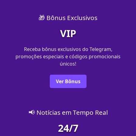
🎁 Bônus Exclusivos
VIP
Receba bônus exclusivos do Telegram,
promoções especiais e códigos promocionais
únicos!
Ver Bônus
📢 Notícias em Tempo Real
24/7