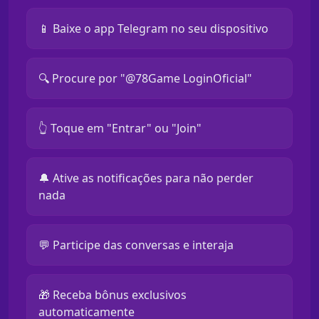
📱 Baixe o app Telegram no seu dispositivo
🔍 Procure por "@78Game LoginOficial"
👆 Toque em "Entrar" ou "Join"
🔔 Ative as notificações para não perder
nada
💬 Participe das conversas e interaja
🎁 Receba bônus exclusivos
automaticamente