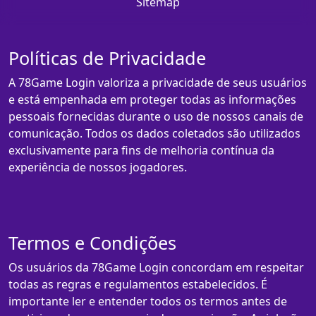
Sitemap
Políticas de Privacidade
A 78Game Login valoriza a privacidade de seus usuários
e está empenhada em proteger todas as informações
pessoais fornecidas durante o uso de nossos canais de
comunicação. Todos os dados coletados são utilizados
exclusivamente para fins de melhoria contínua da
experiência de nossos jogadores.
Termos e Condições
Os usuários da 78Game Login concordam em respeitar
todas as regras e regulamentos estabelecidos. É
importante ler e entender todos os termos antes de