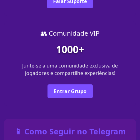
Falar Suporte
👥 Comunidade VIP
1000+
Junte-se a uma comunidade exclusiva de
jogadores e compartilhe experiências!
Entrar Grupo
📱 Como Seguir no Telegram