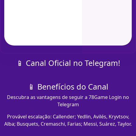
📱 Canal Oficial no Telegram!
📱 Benefícios do Canal
Descubra as vantagens de seguir a 78Game Login no
Telegram
Provável escalação: Callender; Yedlin, Avilés, Kryvtsov,
Alba; Busquets, Cremaschi, Farias; Messi, Suárez, Taylor.