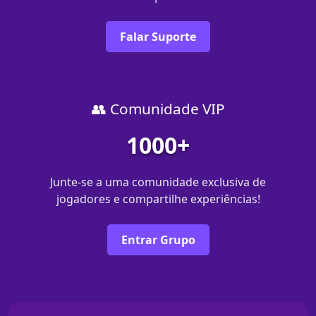
Falar Suporte
👥 Comunidade VIP
1000+
Junte-se a uma comunidade exclusiva de
jogadores e compartilhe experiências!
Entrar Grupo