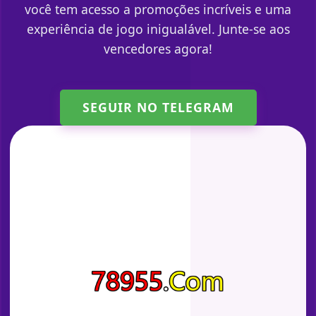
você tem acesso a promoções incríveis e uma
experiência de jogo inigualável. Junte-se aos
vencedores agora!
SEGUIR NO TELEGRAM