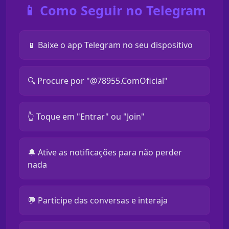
📱 Como Seguir no Telegram
📱 Baixe o app Telegram no seu dispositivo
🔍 Procure por "@78955.ComOficial"
👆 Toque em "Entrar" ou "Join"
🔔 Ative as notificações para não perder
nada
💬 Participe das conversas e interaja