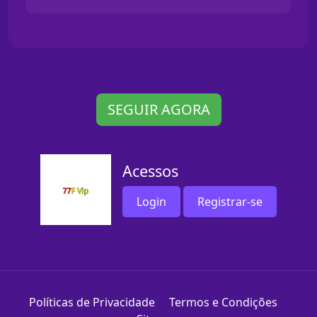
SEGUIR AGORA
Acessos
Login
Registrar-se
Políticas de Privacidade
Termos e Condições