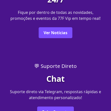
Fique por dentro de todas as novidades,
promoções e eventos da 77F Vip em tempo real!
Ver Notícias
💬 Suporte Direto
Chat
Suporte direto via Telegram, respostas rápidas e
atendimento personalizado!