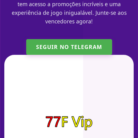
tem acesso a promoções incríveis e uma
experiência de jogo inigualável. Junte-se aos
vencedores agora!
SEGUIR NO TELEGRAM