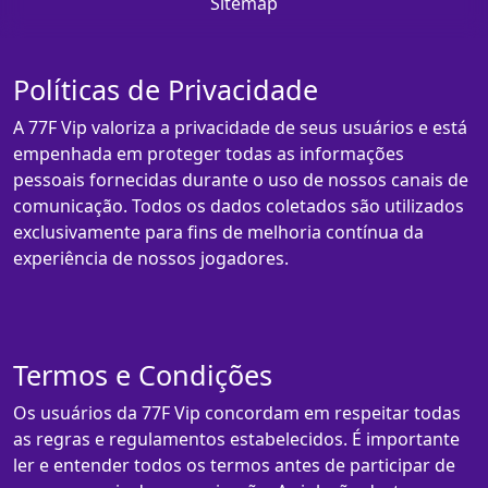
Sitemap
Políticas de Privacidade
A 77F Vip valoriza a privacidade de seus usuários e está
empenhada em proteger todas as informações
pessoais fornecidas durante o uso de nossos canais de
comunicação. Todos os dados coletados são utilizados
exclusivamente para fins de melhoria contínua da
experiência de nossos jogadores.
Termos e Condições
Os usuários da 77F Vip concordam em respeitar todas
as regras e regulamentos estabelecidos. É importante
ler e entender todos os termos antes de participar de