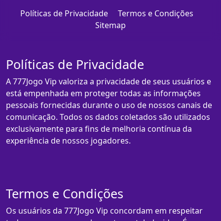
Políticas de Privacidade
Termos e Condições
Sitemap
Políticas de Privacidade
A 777Jogo Vip valoriza a privacidade de seus usuários e
está empenhada em proteger todas as informações
pessoais fornecidas durante o uso de nossos canais de
comunicação. Todos os dados coletados são utilizados
exclusivamente para fins de melhoria contínua da
experiência de nossos jogadores.
Termos e Condições
Os usuários da 777Jogo Vip concordam em respeitar