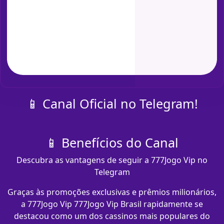
📱 Canal Oficial no Telegram!
📱 Benefícios do Canal
Descubra as vantagens de seguir a 777Jogo Vip no
Telegram
Graças às promoções exclusivas e prêmios milionários,
a 777Jogo Vip 777Jogo Vip Brasil rapidamente se
destacou como um dos cassinos mais populares do