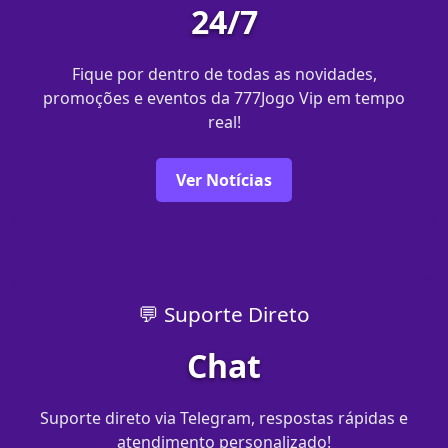
24/7
Fique por dentro de todas as novidades,
promoções e eventos da 777Jogo Vip em tempo
real!
Ver Notícias
💬 Suporte Direto
Chat
Suporte direto via Telegram, respostas rápidas e
atendimento personalizado!