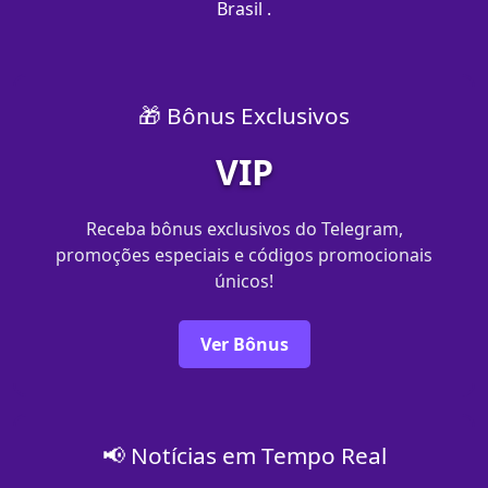
Brasil .
🎁 Bônus Exclusivos
VIP
Receba bônus exclusivos do Telegram,
promoções especiais e códigos promocionais
únicos!
Ver Bônus
📢 Notícias em Tempo Real