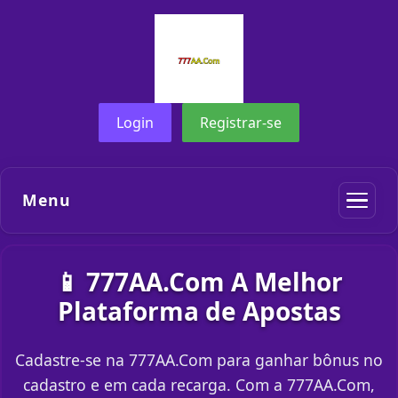
Login
Registrar-se
Menu
📱 777AA.Com A Melhor
Plataforma de Apostas
Cadastre-se na 777AA.Com para ganhar bônus no
cadastro e em cada recarga. Com a 777AA.Com,