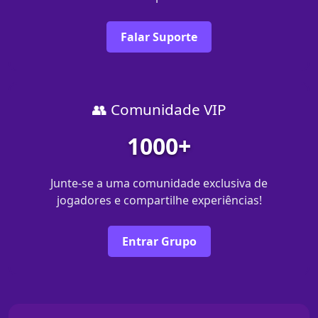
Falar Suporte
👥 Comunidade VIP
1000+
Junte-se a uma comunidade exclusiva de
jogadores e compartilhe experiências!
Entrar Grupo