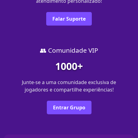
atendimento personalizado!
Falar Suporte
👥 Comunidade VIP
1000+
Junte-se a uma comunidade exclusiva de
jogadores e compartilhe experiências!
Entrar Grupo