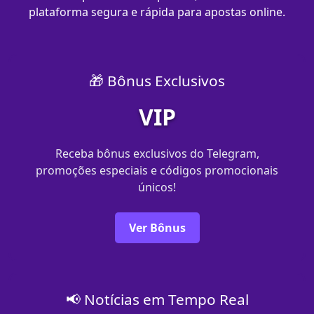
plataforma segura e rápida para apostas online.
🎁 Bônus Exclusivos
VIP
Receba bônus exclusivos do Telegram,
promoções especiais e códigos promocionais
únicos!
Ver Bônus
📢 Notícias em Tempo Real