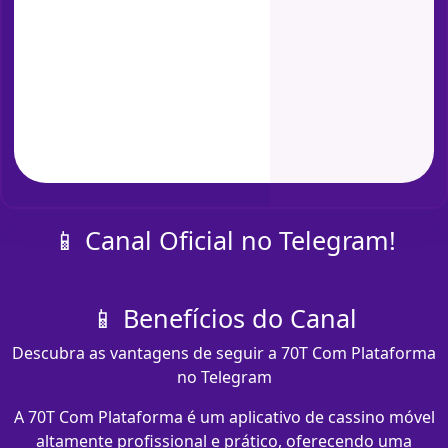
📱 Canal Oficial no Telegram!
📱 Benefícios do Canal
Descubra as vantagens de seguir a 70T Com Plataforma
no Telegram
A 70T Com Plataforma é um aplicativo de cassino móvel
altamente profissional e prático, oferecendo uma