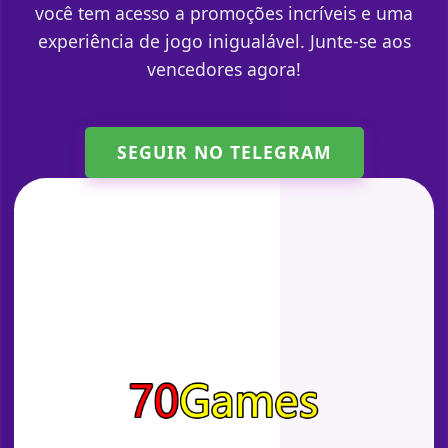
você tem acesso a promoções incríveis e uma
experiência de jogo inigualável. Junte-se aos
vencedores agora!
SEGUIR NO TELEGRAM