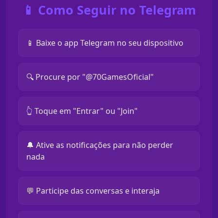
📱 Como Seguir no Telegram
📱 Baixe o app Telegram no seu dispositivo
🔍 Procure por "@70GamesOficial"
👆 Toque em "Entrar" ou "Join"
🔔 Ative as notificações para não perder
nada
💬 Participe das conversas e interaja