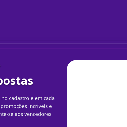
r
postas
 no cadastro e em cada
 promoções incríveis e
unte-se aos vencedores