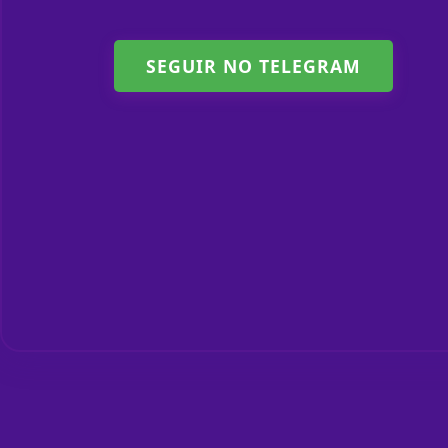
SEGUIR NO TELEGRAM