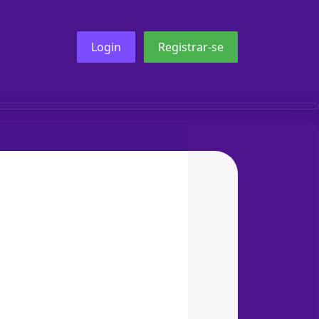
Login
Registrar-se