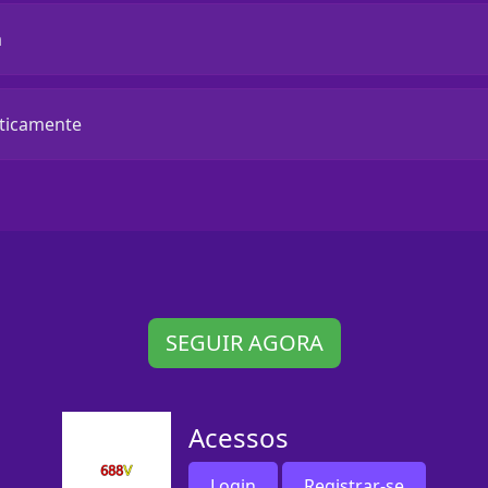
a
aticamente
SEGUIR AGORA
Acessos
Login
Registrar-se