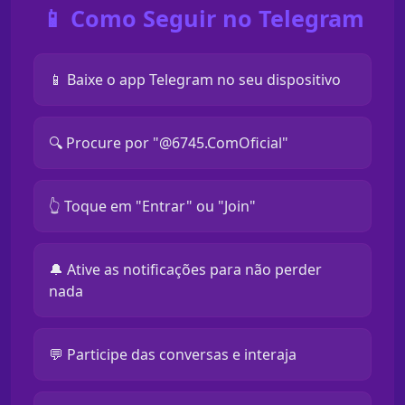
📱 Como Seguir no Telegram
📱 Baixe o app Telegram no seu dispositivo
🔍 Procure por "@6745.ComOficial"
👆 Toque em "Entrar" ou "Join"
🔔 Ative as notificações para não perder
nada
💬 Participe das conversas e interaja