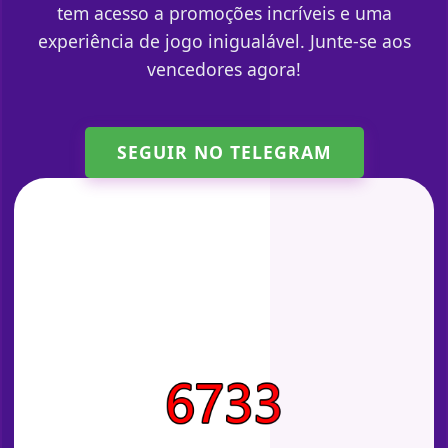
tem acesso a promoções incríveis e uma
experiência de jogo inigualável. Junte-se aos
vencedores agora!
SEGUIR NO TELEGRAM