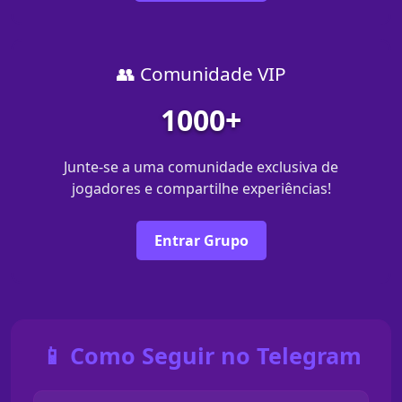
👥 Comunidade VIP
1000+
Junte-se a uma comunidade exclusiva de
jogadores e compartilhe experiências!
Entrar Grupo
📱 Como Seguir no Telegram