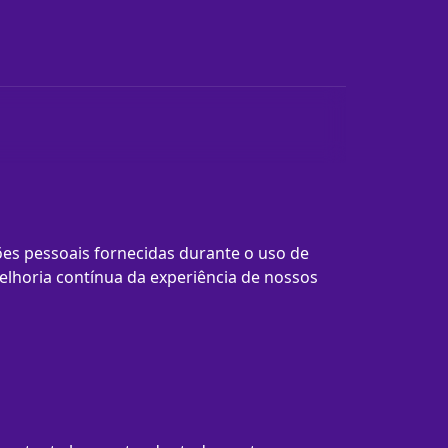
es pessoais fornecidas durante o uso de
elhoria contínua da experiência de nossos