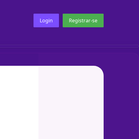
Login
Registrar-se