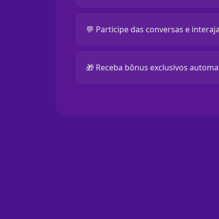
💬 Participe das conversas e interaj
🎁 Receba bônus exclusivos autom