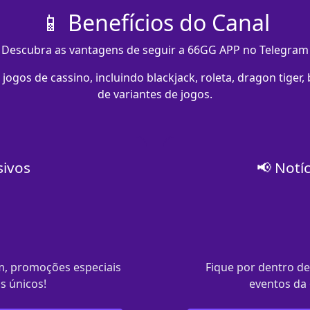
📱 Benefícios do Canal
Descubra as vantagens de seguir a 66GG APP no Telegram
gos de cassino, incluindo blackjack, roleta, dragon tige
de variantes de jogos.
sivos
📢 Notí
m, promoções especiais
Fique por dentro d
s únicos!
eventos da