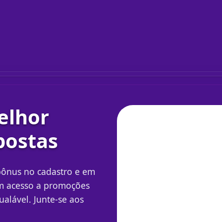
elhor
postas
bônus no cadastro e em
em acesso a promoções
ualável. Junte-se aos