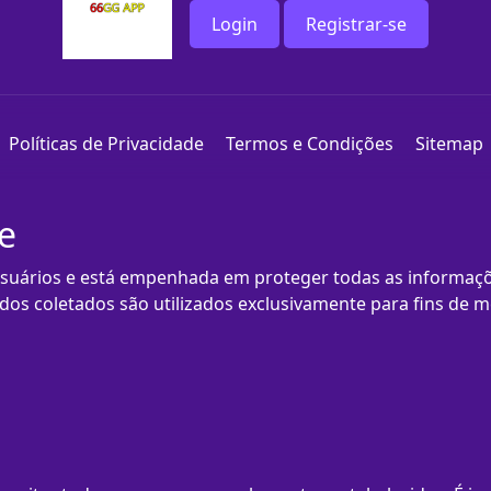
Login
Registrar-se
Políticas de Privacidade
Termos e Condições
Sitemap
de
 usuários e está empenhada em proteger todas as informaçõ
os coletados são utilizados exclusivamente para fins de m