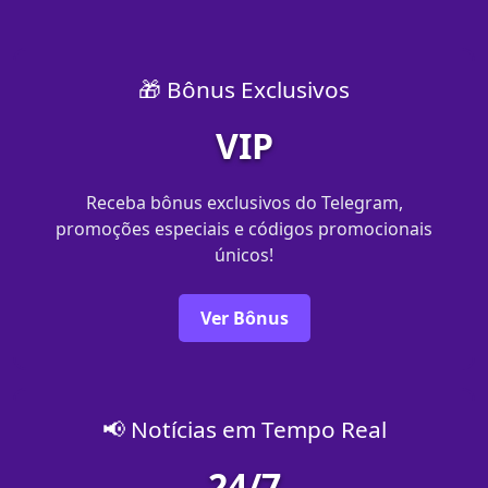
🎁 Bônus Exclusivos
VIP
Receba bônus exclusivos do Telegram,
promoções especiais e códigos promocionais
únicos!
Ver Bônus
📢 Notícias em Tempo Real
24/7