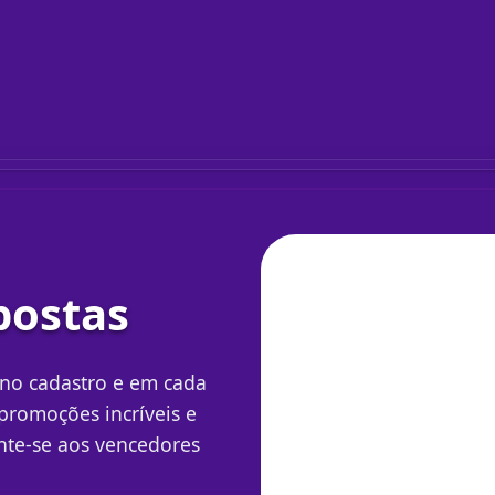
postas
 no cadastro e em cada
promoções incríveis e
unte-se aos vencedores