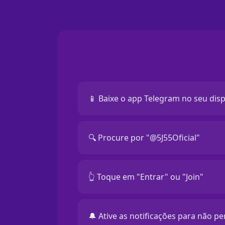
📱 Baixe o app Telegram no seu disp
🔍 Procure por "@5J55Oficial"
👆 Toque em "Entrar" ou "Join"
🔔 Ative as notificações para não p