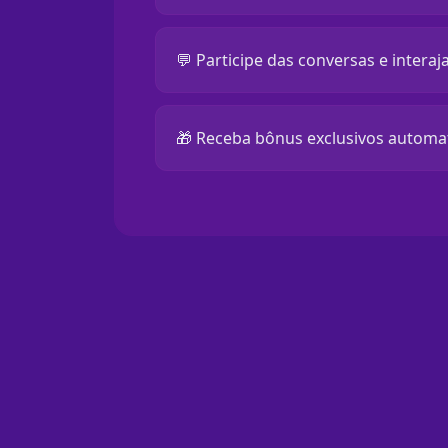
💬 Participe das conversas e interaj
🎁 Receba bônus exclusivos autom