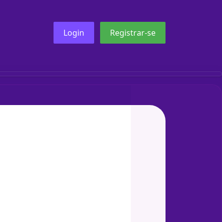
Login
Registrar-se