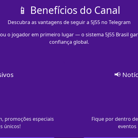
📱 Benefícios do Canal
Descubra as vantagens de seguir a 5J55 no Telegram
ou o jogador em primeiro lugar — o sistema 5J55 Brasil ga
confiança global.
sivos
📢 Notí
m, promoções especiais
Fique por dentro d
s únicos!
eventos 