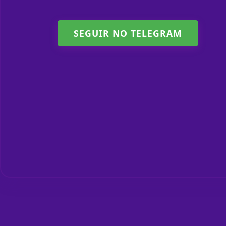
SEGUIR NO TELEGRAM