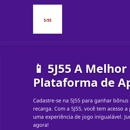
📱 5J55 A Melhor
Plataforma de A
Cadastre-se na 5J55 para ganhar bônus
recarga. Com a 5J55, você tem acesso a 
uma experiência de jogo inigualável. J
agora!