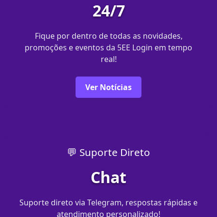
24/7
Fique por dentro de todas as novidades,
promoções e eventos da 5EE Login em tempo
real!
Ver Notícias
💬 Suporte Direto
Chat
Suporte direto via Telegram, respostas rápidas e
atendimento personalizado!