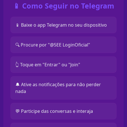
📱 Como Seguir no Telegram
📱 Baixe o app Telegram no seu dispositivo
🔍 Procure por "@5EE LoginOficial"
👆 Toque em "Entrar" ou "Join"
🔔 Ative as notificações para não perder
nada
💬 Participe das conversas e interaja