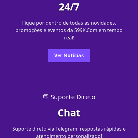
24/7
Fique por dentro de todas as novidades,
promoções e eventos da 599K.Com em tempo
real!
Ver Notícias
💬 Suporte Direto
Chat
Suporte direto via Telegram, respostas rápidas e
atendimento personalizado!