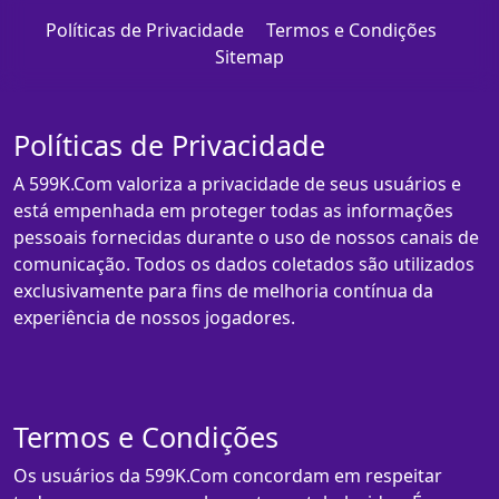
Políticas de Privacidade
Termos e Condições
Sitemap
Políticas de Privacidade
A 599K.Com valoriza a privacidade de seus usuários e
está empenhada em proteger todas as informações
pessoais fornecidas durante o uso de nossos canais de
comunicação. Todos os dados coletados são utilizados
exclusivamente para fins de melhoria contínua da
experiência de nossos jogadores.
Termos e Condições
Os usuários da 599K.Com concordam em respeitar