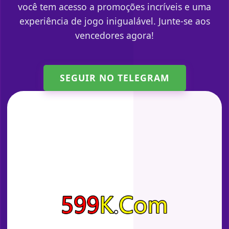
você tem acesso a promoções incríveis e uma
experiência de jogo inigualável. Junte-se aos
vencedores agora!
SEGUIR NO TELEGRAM