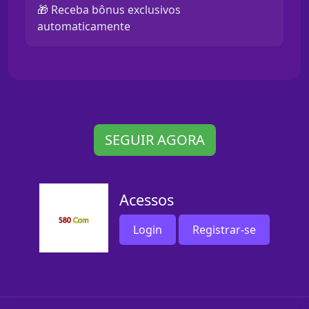
🎁 Receba bônus exclusivos
automaticamente
SEGUIR AGORA
Acessos
Login
Registrar-se