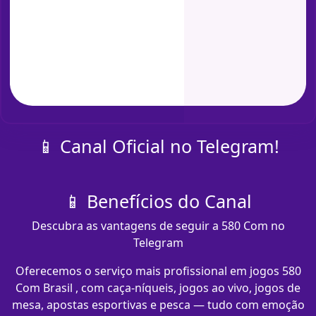
📱 Canal Oficial no Telegram!
📱 Benefícios do Canal
Descubra as vantagens de seguir a 580 Com no
Telegram
Oferecemos o serviço mais profissional em jogos 580
Com Brasil , com caça-níqueis, jogos ao vivo, jogos de
mesa, apostas esportivas e pesca — tudo com emoção