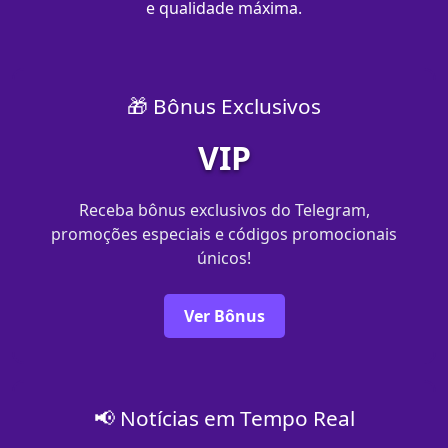
e qualidade máxima.
🎁 Bônus Exclusivos
VIP
Receba bônus exclusivos do Telegram,
promoções especiais e códigos promocionais
únicos!
Ver Bônus
📢 Notícias em Tempo Real