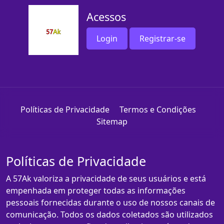
Acessos
Login
Registrar-se
Políticas de Privacidade
Termos e Condições
Sitemap
Políticas de Privacidade
A 57Ak valoriza a privacidade de seus usuários e está
empenhada em proteger todas as informações
pessoais fornecidas durante o uso de nossos canais de
comunicação. Todos os dados coletados são utilizados