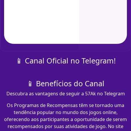
📱 Canal Oficial no Telegram!
📱 Benefícios do Canal
Descubra as vantagens de seguir a 57Ak no Telegram
Os Programas de Recompensas têm se tornado uma
tendência popular no mundo dos jogos online,
oferecendo aos participantes a oportunidade de serem
recompensados por suas atividades de jogo. No site