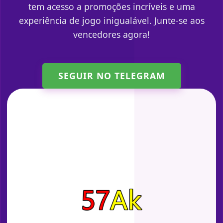
tem acesso a promoções incríveis e uma
experiência de jogo inigualável. Junte-se aos
vencedores agora!
SEGUIR NO TELEGRAM