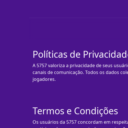
Políticas de Privacida
A 5757 valoriza a privacidade de seus usuá
canais de comunicação. Todos os dados cole
jogadores.
Termos e Condições
Os usuários da 5757 concordam em respeitar