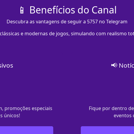
📱 Benefícios do Canal
Descubra as vantagens de seguir a 5757 no Telegram
 clássicas e modernas de jogos, simulando com realismo tot
sivos
📢 Notí
m, promoções especiais
Fique por dentro d
s únicos!
eventos 