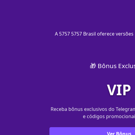
A 5757 5757 Brasil oferece versões
🎁 Bônus Exclu
VIP
Receba bônus exclusivos do Telegra
e códigos promocionai
Ver Bônus