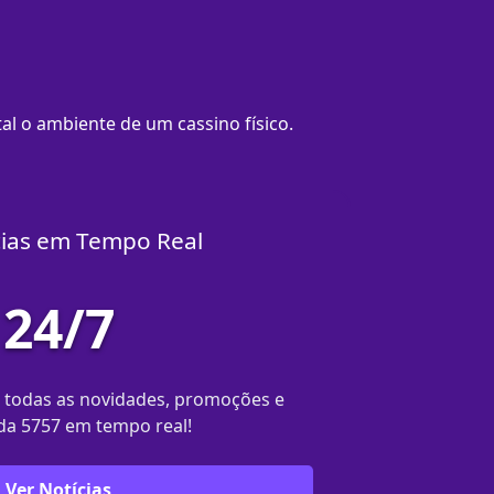
al o ambiente de um cassino físico.
cias em Tempo Real
24/7
e todas as novidades, promoções e
da 5757 em tempo real!
Ver Notícias