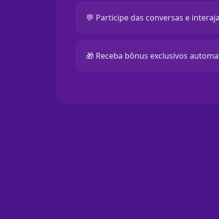
💬 Participe das conversas e interaj
🎁 Receba bônus exclusivos autom