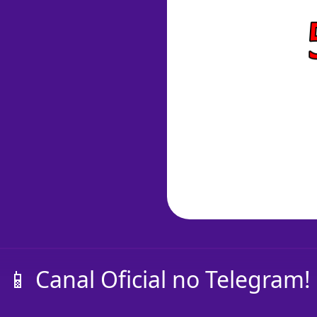
📱 Canal Oficial no Telegram!