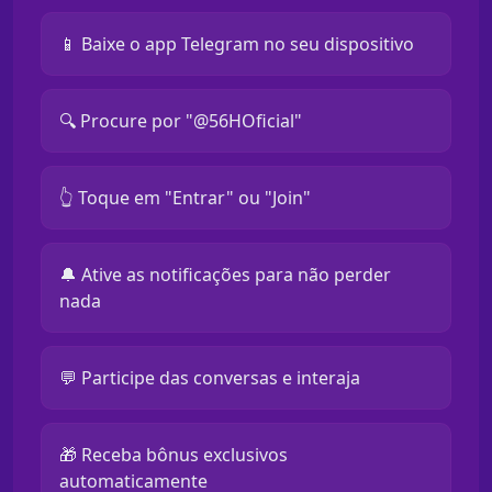
📱 Baixe o app Telegram no seu dispositivo
🔍 Procure por "@56HOficial"
👆 Toque em "Entrar" ou "Join"
🔔 Ative as notificações para não perder
nada
💬 Participe das conversas e interaja
🎁 Receba bônus exclusivos
automaticamente