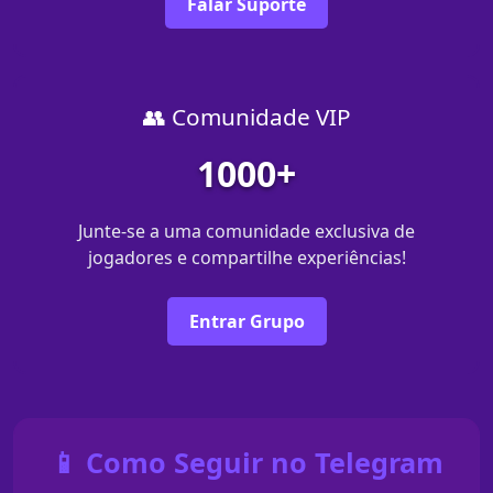
Falar Suporte
👥 Comunidade VIP
1000+
Junte-se a uma comunidade exclusiva de
jogadores e compartilhe experiências!
Entrar Grupo
📱 Como Seguir no Telegram