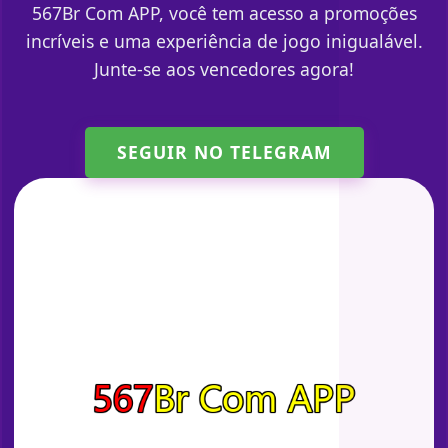
567Br Com APP, você tem acesso a promoções
incríveis e uma experiência de jogo inigualável.
Junte-se aos vencedores agora!
SEGUIR NO TELEGRAM