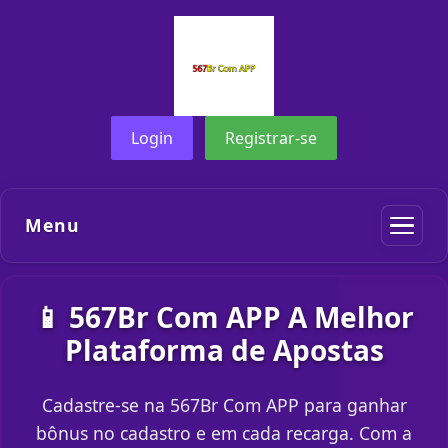
Login
Registrar-se
Menu
📱 567Br Com APP A Melhor
Plataforma de Apostas
Cadastre-se na 567Br Com APP para ganhar
bônus no cadastro e em cada recarga. Com a