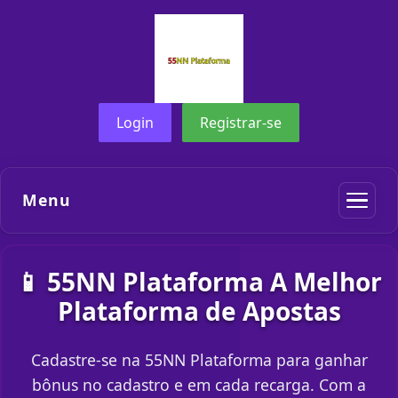
Login
Registrar-se
Menu
📱 55NN Plataforma A Melhor
Plataforma de Apostas
Cadastre-se na 55NN Plataforma para ganhar
bônus no cadastro e em cada recarga. Com a