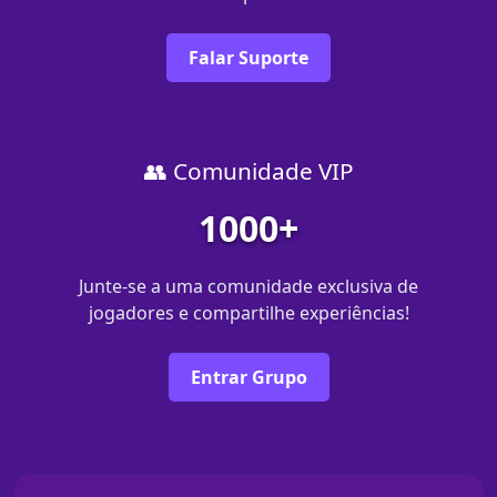
Falar Suporte
👥 Comunidade VIP
1000+
Junte-se a uma comunidade exclusiva de
jogadores e compartilhe experiências!
Entrar Grupo