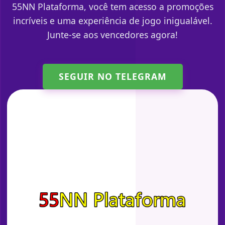
55NN Plataforma, você tem acesso a promoções
incríveis e uma experiência de jogo inigualável.
Junte-se aos vencedores agora!
SEGUIR NO TELEGRAM