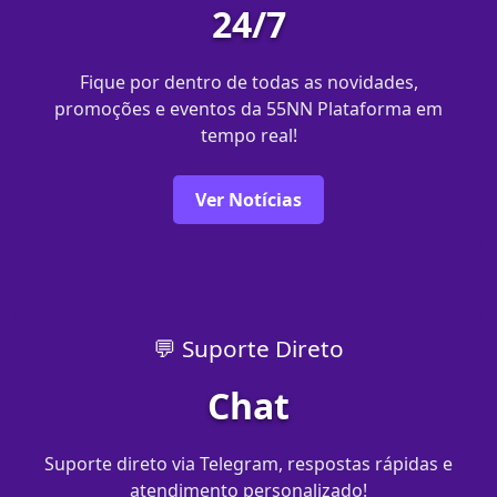
24/7
Fique por dentro de todas as novidades,
promoções e eventos da 55NN Plataforma em
tempo real!
Ver Notícias
💬 Suporte Direto
Chat
Suporte direto via Telegram, respostas rápidas e
atendimento personalizado!