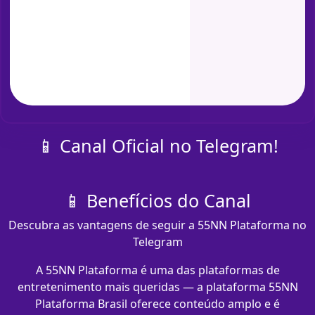
📱 Canal Oficial no Telegram!
📱 Benefícios do Canal
Descubra as vantagens de seguir a 55NN Plataforma no
Telegram
A 55NN Plataforma é uma das plataformas de
entretenimento mais queridas — a plataforma 55NN
Plataforma Brasil oferece conteúdo amplo e é