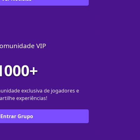
Comunidade VIP
1000+
unidade exclusiva de jogadores e
rtilhe experiências!
Entrar Grupo