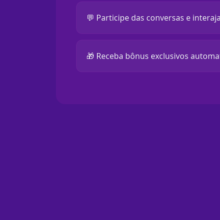
💬 Participe das conversas e interaj
🎁 Receba bônus exclusivos autom