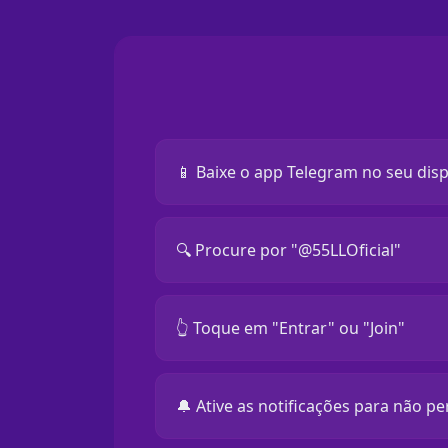
📱 Baixe o app Telegram no seu disp
🔍 Procure por "@55LLOficial"
👆 Toque em "Entrar" ou "Join"
🔔 Ative as notificações para não p