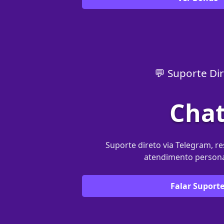
💬 Suporte Di
Cha
Suporte direto via Telegram, r
atendimento persona
Falar Suport