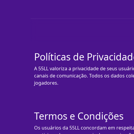
Políticas de Privacida
A 55LL valoriza a privacidade de seus usuá
canais de comunicação. Todos os dados cole
jogadores.
Termos e Condições
Os usuários da 55LL concordam em respeitar