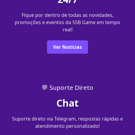
Fique por dentro de todas as novidades,
promoções e eventos da 55B Game em tempo
real!
Ver Notícias
💬 Suporte Direto
Chat
Suporte direto via Telegram, respostas rápidas e
atendimento personalizado!