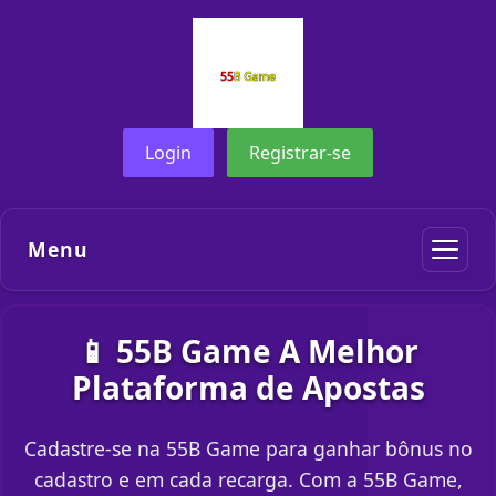
Login
Registrar-se
Menu
📱 55B Game A Melhor
Plataforma de Apostas
Cadastre-se na 55B Game para ganhar bônus no
cadastro e em cada recarga. Com a 55B Game,