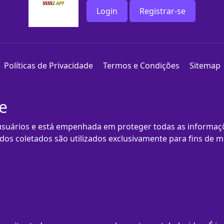
Login
Registrar-se
Políticas de Privacidade
Termos e Condições
Sitemap
de
 usuários e está empenhada em proteger todas as informaç
os coletados são utilizados exclusivamente para fins de m