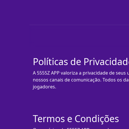
Políticas de Privacida
A 5555Z APP valoriza a privacidade de seus
nossos canais de comunicação. Todos os dad
jogadores.
Termos e Condições