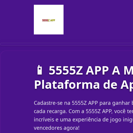
📱 5555Z APP A 
Plataforma de A
Cadastre-se na 5555Z APP para ganhar 
cada recarga. Com a 5555Z APP, você t
incríveis e uma experiência de jogo inig
vencedores agora!