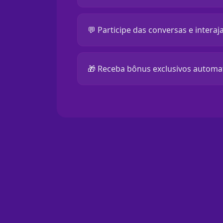
💬 Participe das conversas e interaj
🎁 Receba bônus exclusivos autom