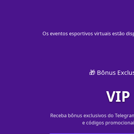
Os eventos esportivos virtuais estão di
🎁 Bônus Exclu
VIP
Receba bônus exclusivos do Telegra
e códigos promocionai