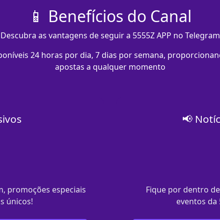
📱 Benefícios do Canal
Descubra as vantagens de seguir a 5555Z APP no Telegram
sponíveis 24 horas por dia, 7 dias por semana, proporciona
apostas a qualquer momento
sivos
📢 Notí
m, promoções especiais
Fique por dentro d
s únicos!
eventos da