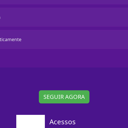
a
aticamente
SEGUIR AGORA
Acessos