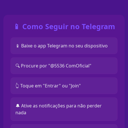
📱 Como Seguir no Telegram
📱 Baixe o app Telegram no seu dispositivo
🔍 Procure por "@5536 ComOficial"
👆 Toque em "Entrar" ou "Join"
🔔 Ative as notificações para não perder
nada