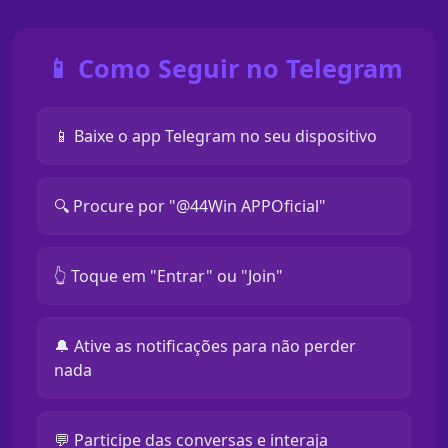
📱 Como Seguir no Telegram
📱 Baixe o app Telegram no seu dispositivo
🔍 Procure por "@44Win APPOficial"
👆 Toque em "Entrar" ou "Join"
🔔 Ative as notificações para não perder
nada
💬 Participe das conversas e interaja