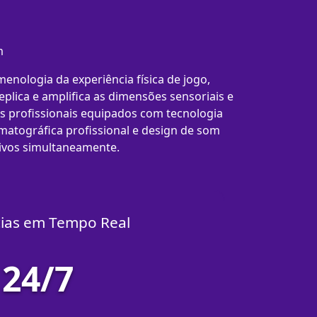
m
menologia da experiência física de jogo,
plica e amplifica as dimensões sensoriais e
os profissionais equipados com tecnologia
matográfica profissional e design de som
tivos simultaneamente.
cias em Tempo Real
24/7