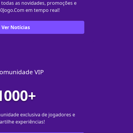
e todas as novidades, promoções e
40Jogo.Com em tempo real!
Ver Notícias
Comunidade VIP
1000+
unidade exclusiva de jogadores e
rtilhe experiências!