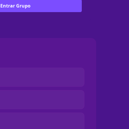
Entrar Grupo