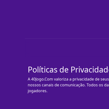
Políticas de Privacida
A 40Jogo.Com valoriza a privacidade de seu
nossos canais de comunicação. Todos os dad
jogadores.