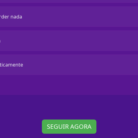
erder nada
a
aticamente
SEGUIR AGORA