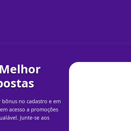
 Melhor
postas
r bônus no cadastro e em
 tem acesso a promoções
ualável. Junte-se aos