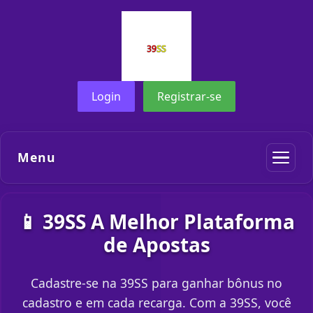
Login
Registrar-se
Menu
📱 39SS A Melhor Plataforma
de Apostas
Cadastre-se na 39SS para ganhar bônus no
cadastro e em cada recarga. Com a 39SS, você