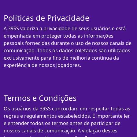
Políticas de Privacidade
A 39SS valoriza a privacidade de seus usuários e está
empenhada em proteger todas as informações
pessoais fornecidas durante o uso de nossos canais de
comunicação. Todos os dados coletados são utilizados
exclusivamente para fins de melhoria contínua da
experiência de nossos jogadores.
Termos e Condições
Os usuários da 39SS concordam em respeitar todas as
regras e regulamentos estabelecidos. É importante ler
e entender todos os termos antes de participar de
nossos canais de comunicação. A violação destes