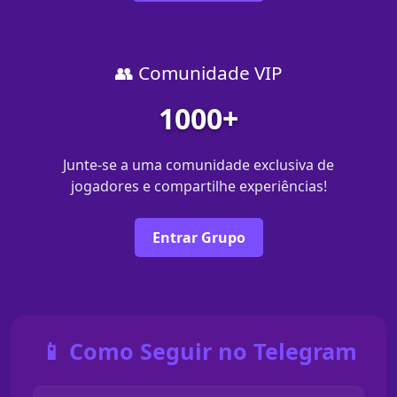
👥 Comunidade VIP
1000+
Junte-se a uma comunidade exclusiva de
jogadores e compartilhe experiências!
Entrar Grupo
📱 Como Seguir no Telegram