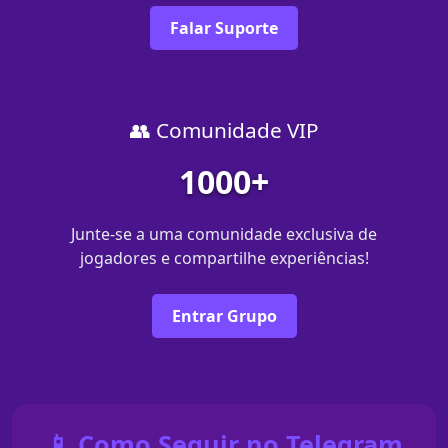
Falar Suporte
👥 Comunidade VIP
1000+
Junte-se a uma comunidade exclusiva de
jogadores e compartilhe experiências!
Entrar Grupo
📱 Como Seguir no Telegram