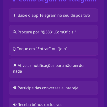
📱 Baixe o app Telegram no seu dispositivo
🔍 Procure por "@3831.ComOficial"
👆 Toque em "Entrar" ou "Join"
🔔 Ative as notificações para não perder
nada
💬 Participe das conversas e interaja
🎁 Receba bônus exclusivos