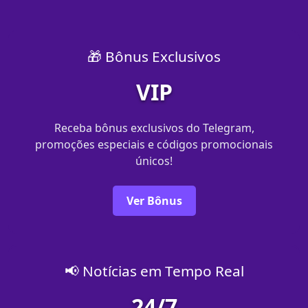
🎁 Bônus Exclusivos
VIP
Receba bônus exclusivos do Telegram,
promoções especiais e códigos promocionais
únicos!
Ver Bônus
📢 Notícias em Tempo Real
24/7