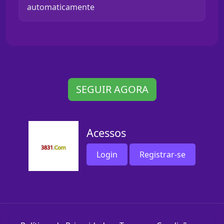
automaticamente
SEGUIR AGORA
Acessos
Login
Registrar-se