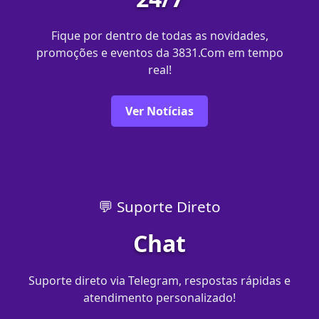
Fique por dentro de todas as novidades,
promoções e eventos da 3831.Com em tempo
real!
Ver Notícias
💬 Suporte Direto
Chat
Suporte direto via Telegram, respostas rápidas e
atendimento personalizado!