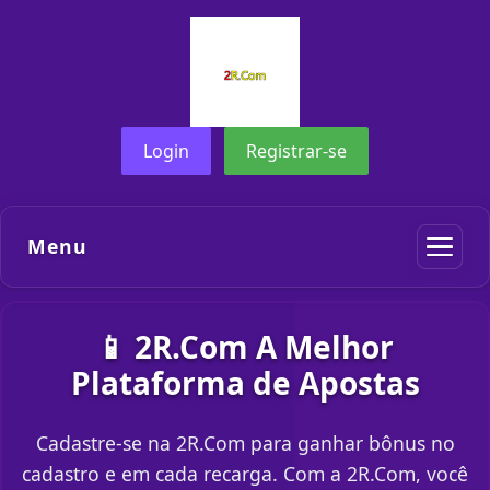
Login
Registrar-se
Menu
📱 2R.Com A Melhor
Plataforma de Apostas
Cadastre-se na 2R.Com para ganhar bônus no
cadastro e em cada recarga. Com a 2R.Com, você