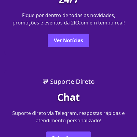
Fique por dentro de todas as novidades,
promoções e eventos da 2R.Com em tempo real!
Ver Notícias
💬 Suporte Direto
Chat
Suporte direto via Telegram, respostas rápidas e
atendimento personalizado!