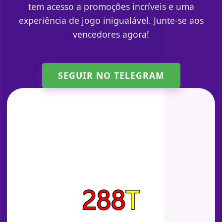
tem acesso a promoções incríveis e uma
experiência de jogo inigualável. Junte-se aos
vencedores agora!
SEGUIR NO TELEGRAM