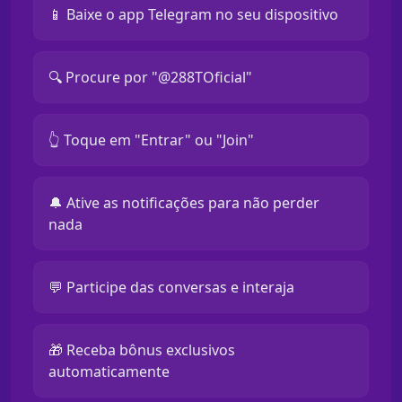
📱 Baixe o app Telegram no seu dispositivo
🔍 Procure por "@288TOficial"
👆 Toque em "Entrar" ou "Join"
🔔 Ative as notificações para não perder
nada
💬 Participe das conversas e interaja
🎁 Receba bônus exclusivos
automaticamente