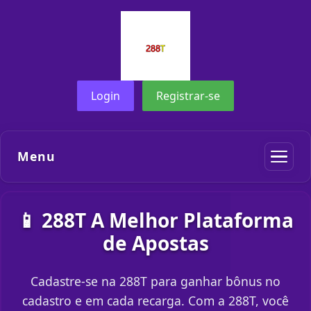
Login
Registrar-se
Menu
📱 288T A Melhor Plataforma
de Apostas
Cadastre-se na 288T para ganhar bônus no
cadastro e em cada recarga. Com a 288T, você