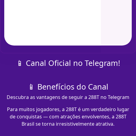
📱 Canal Oficial no Telegram!
📱 Benefícios do Canal
Descubra as vantagens de seguir a 288T no Telegram
Para muitos jogadores, a 288T é um verdadeiro lugar
de conquistas — com atrações envolventes, a 288T
Brasil se torna irresistivelmente atrativa.