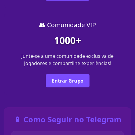
👥 Comunidade VIP
1000+
Junte-se a uma comunidade exclusiva de
jogadores e compartilhe experiências!
Entrar Grupo
📱 Como Seguir no Telegram