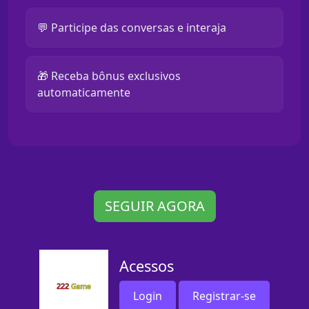
💬 Participe das conversas e interaja
🎁 Receba bônus exclusivos
automaticamente
SEGUIR AGORA
Acessos
Login
Registrar-se