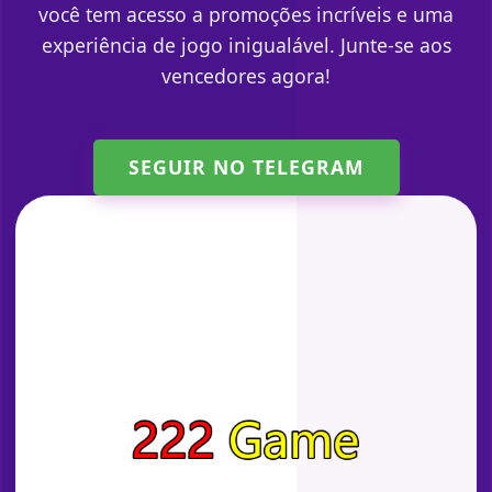
você tem acesso a promoções incríveis e uma
experiência de jogo inigualável. Junte-se aos
vencedores agora!
SEGUIR NO TELEGRAM