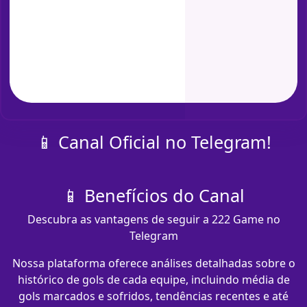
📱 Canal Oficial no Telegram!
📱 Benefícios do Canal
Descubra as vantagens de seguir a 222 Game no
Telegram
Nossa plataforma oferece análises detalhadas sobre o
histórico de gols de cada equipe, incluindo média de
gols marcados e sofridos, tendências recentes e até