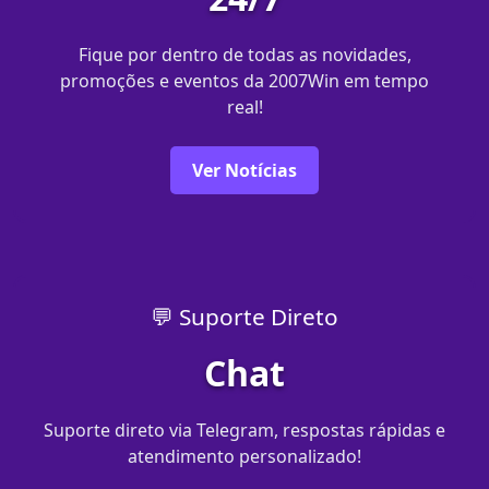
Fique por dentro de todas as novidades,
promoções e eventos da 2007Win em tempo
real!
Ver Notícias
💬 Suporte Direto
Chat
Suporte direto via Telegram, respostas rápidas e
atendimento personalizado!