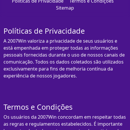
Políticas de Privacidade
Termos e Condições
Sitemap
Políticas de Privacidade
A 2007Win valoriza a privacidade de seus usuários e
está empenhada em proteger todas as informações
pessoais fornecidas durante o uso de nossos canais de
comunicação. Todos os dados coletados são utilizados
exclusivamente para fins de melhoria contínua da
experiência de nossos jogadores.
Termos e Condições
Os usuários da 2007Win concordam em respeitar todas
as regras e regulamentos estabelecidos. É importante