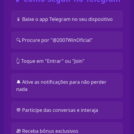
📱 Baixe o app Telegram no seu dispositivo
🔍 Procure por "@2007WinOficial"
👆 Toque em "Entrar" ou "Join"
🔔 Ative as notificações para não perder
nada
💬 Participe das conversas e interaja
🎁 Receba bônus exclusivos