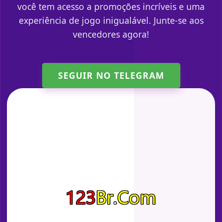
você tem acesso a promoções incríveis e uma
experiência de jogo inigualável. Junte-se aos
vencedores agora!
SEGUIR NO TELEGRAM