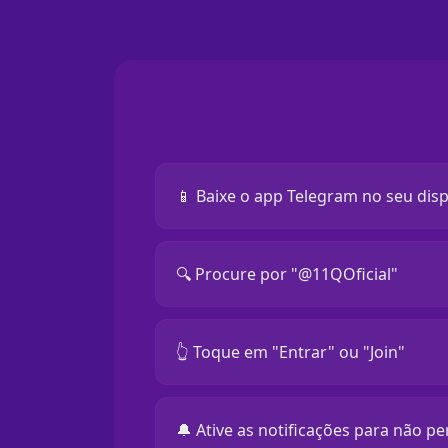
📱 Baixe o app Telegram no seu disp
🔍 Procure por "@11QOficial"
👆 Toque em "Entrar" ou "Join"
🔔 Ative as notificações para não p