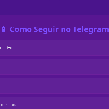
📱 Como Seguir no Telegram
ositivo
erder nada