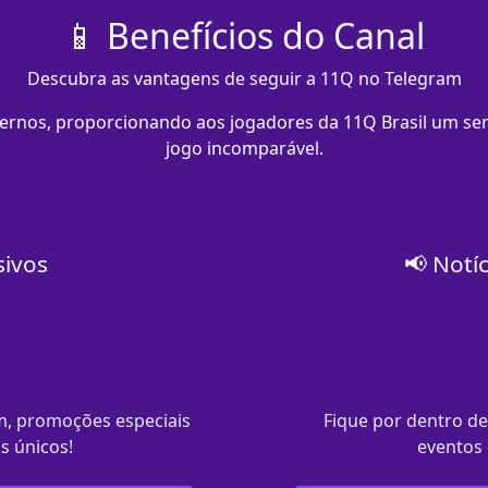
📱 Benefícios do Canal
Descubra as vantagens de seguir a 11Q no Telegram
rnos, proporcionando aos jogadores da 11Q Brasil um serv
jogo incomparável.
sivos
📢 Notí
m, promoções especiais
Fique por dentro d
s únicos!
eventos 