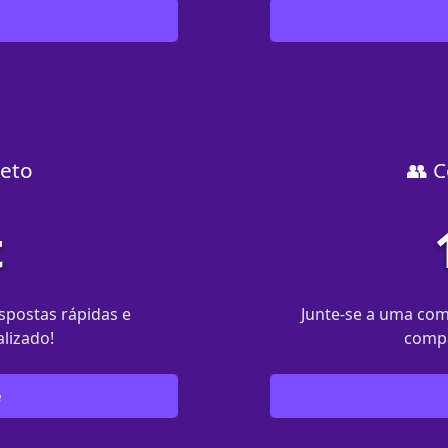
reto
👥 
t
espostas rápidas e
Junte-se a uma com
lizado!
compa
e