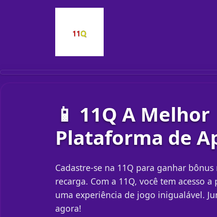
📱 11Q A Melhor
Plataforma de A
Cadastre-se na 11Q para ganhar bônus 
recarga. Com a 11Q, você tem acesso a 
uma experiência de jogo inigualável. J
agora!