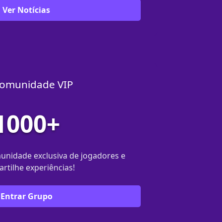
Ver Notícias
Comunidade VIP
1000+
unidade exclusiva de jogadores e
rtilhe experiências!
Entrar Grupo