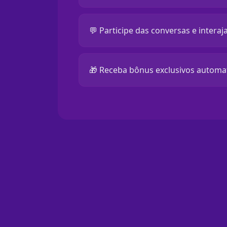
💬 Participe das conversas e interaj
🎁 Receba bônus exclusivos autom