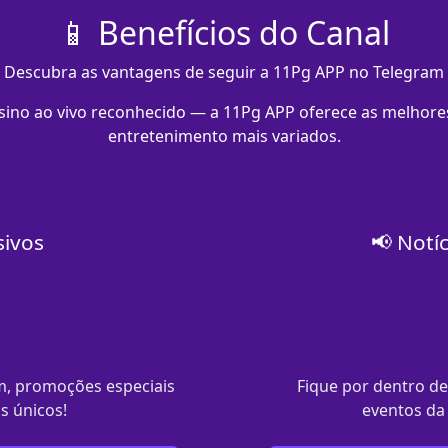
📱 Benefícios do Canal
Descubra as vantagens de seguir a 11Pg APP no Telegram
ssino ao vivo reconhecido — a 11Pg APP oferece as melhore
entretenimento mais variados.
sivos
📢 Notí
m, promoções especiais
Fique por dentro d
s únicos!
eventos da