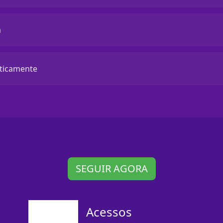
a
aticamente
SEGUIR AGORA
Acessos