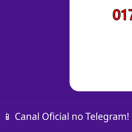
📱 Canal Oficial no Telegram!