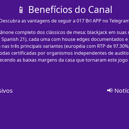
📱 Benefícios do Canal
Descubra as vantagens de seguir a 017 Brl APP no Telegra
ânone completo dos clássicos de mesa: blackjack em suas m
 e Spanish 21), cada uma com house edges documentados e e
eta nas três principais variantes (européia com RTP de 97.3
rodas certificadas por organismos independentes de audito
cendo as baixas margens da casa que tornaram este jogo o 
sivos
📢 Notí