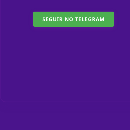
SEGUIR NO TELEGRAM