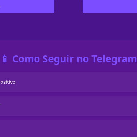
e
📱 Como Seguir no Telegram
ositivo
"