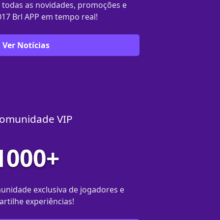
e todas as novidades, promoções e
017 Brl APP em tempo real!
Ver Notícias
Comunidade VIP
1000+
unidade exclusiva de jogadores e
rtilhe experiências!