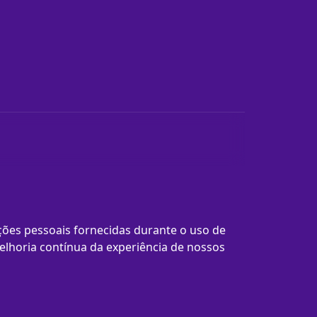
ções pessoais fornecidas durante o uso de
elhoria contínua da experiência de nossos