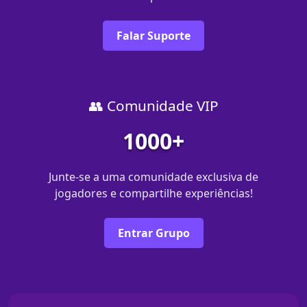
Falar Suporte
👥 Comunidade VIP
1000+
Junte-se a uma comunidade exclusiva de
jogadores e compartilhe experiências!
Entrar Grupo