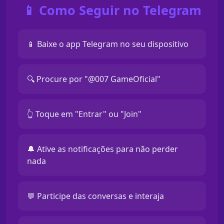
📱 Como Seguir no Telegram
📱 Baixe o app Telegram no seu dispositivo
🔍 Procure por "@007 GameOficial"
👆 Toque em "Entrar" ou "Join"
🔔 Ative as notificações para não perder
nada
💬 Participe das conversas e interaja