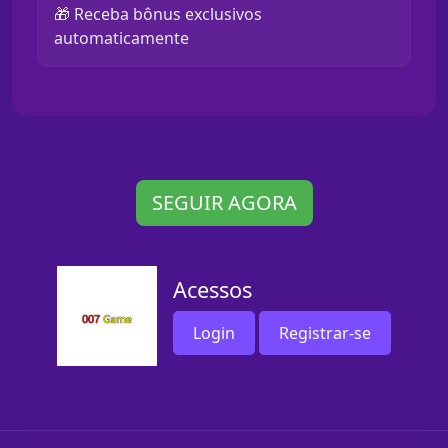
🎁 Receba bônus exclusivos
automaticamente
SEGUIR AGORA
Acessos
Login
Registrar-se