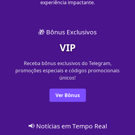
experiência impactante.
🎁 Bônus Exclusivos
VIP
Receba bônus exclusivos do Telegram,
promoções especiais e códigos promocionais
únicos!
Ver Bônus
📢 Notícias em Tempo Real