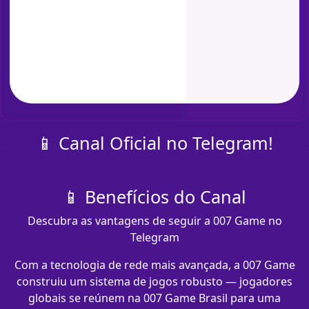
📱 Canal Oficial no Telegram!
📱 Benefícios do Canal
Descubra as vantagens de seguir a 007 Game no
Telegram
Com a tecnologia de rede mais avançada, a 007 Game
construiu um sistema de jogos robusto — jogadores
globais se reúnem na 007 Game Brasil para uma