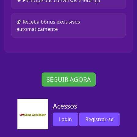
💬 Participe das conversas e interaja
🎁 Receba bônus exclusivos
automaticamente
SEGUIR AGORA
Acessos
Login
Registrar-se