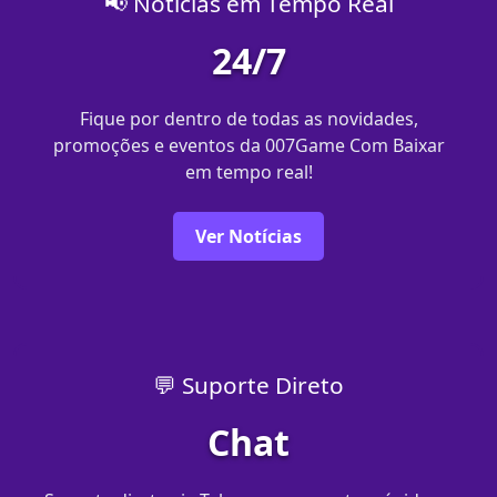
📢 Notícias em Tempo Real
24/7
Fique por dentro de todas as novidades,
promoções e eventos da 007Game Com Baixar
em tempo real!
Ver Notícias
💬 Suporte Direto
Chat