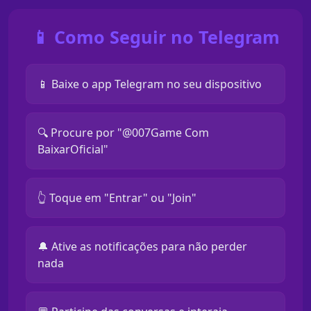
📱 Como Seguir no Telegram
📱 Baixe o app Telegram no seu dispositivo
🔍 Procure por "@007Game Com
BaixarOficial"
👆 Toque em "Entrar" ou "Join"
🔔 Ative as notificações para não perder
nada