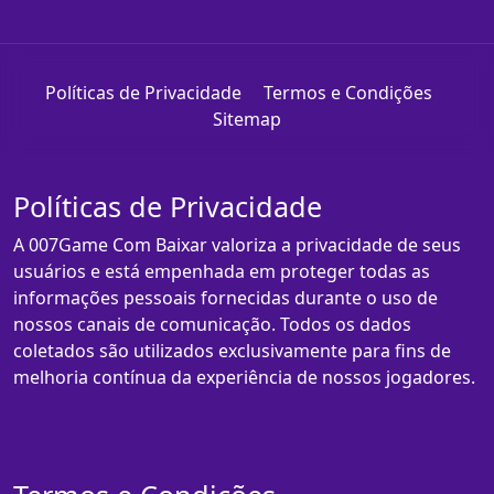
Políticas de Privacidade
Termos e Condições
Sitemap
Políticas de Privacidade
A 007Game Com Baixar valoriza a privacidade de seus
usuários e está empenhada em proteger todas as
informações pessoais fornecidas durante o uso de
nossos canais de comunicação. Todos os dados
coletados são utilizados exclusivamente para fins de
melhoria contínua da experiência de nossos jogadores.