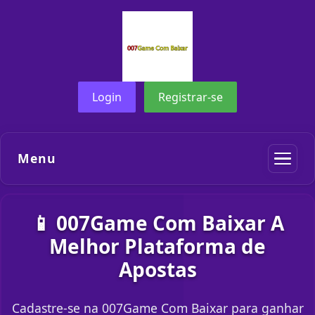
Login
Registrar-se
Menu
📱 007Game Com Baixar A
Melhor Plataforma de
Apostas
Cadastre-se na 007Game Com Baixar para ganhar